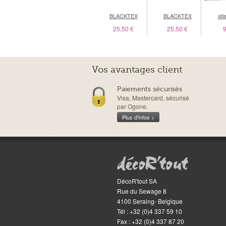
BLACKTEX
BLACKTEX
atl
25,50 €
25,50 €
9
Vos avantages client
Paiements sécurisés
Visa, Mastercard, sécurisé
par Ogone.
Plus d'infos >
DécoR'tout SA
Rue du Sewage 8
4100
Seraing
-
Belgique
Tél :
+32 (0)4 337 59 10
Fax
:
+32 (0)4 337 87 20