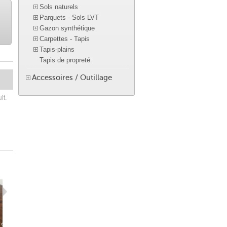
Sols naturels
Parquets - Sols LVT
Gazon synthétique
Carpettes - Tapis
Tapis-plains
Tapis de propreté
Accessoires / Outillage
it.