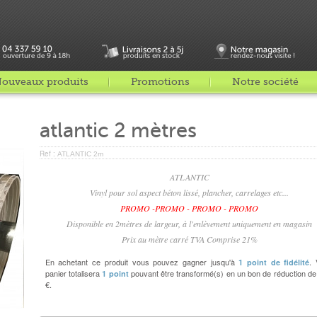
ouveaux produits
Promotions
Notre société
atlantic 2 mètres
Ref :
ATLANTIC 2m
ATLANTIC
Vinyl pour sol aspect béton lissé, plancher, carrelages etc...
PROMO -PROMO - PROMO - PROMO
Disponible en 2mètres de largeur, à l'enlèvement uniquement en magasin
Prix au mètre carré TVA Comprise 21%
En achetant ce produit vous pouvez gagner jusqu'à
. 
1
point de fidélité
panier totalisera
pouvant être transformé(s) en un bon de réduction d
1
point
€
.