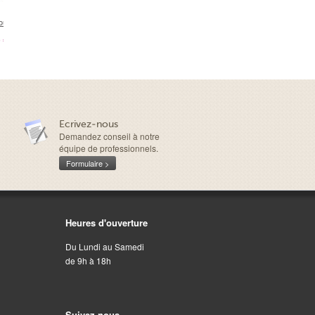
ur...
BORA Vinyls...
SEYCHELLES...
REUNION...
GALAPAGOS.
 €
23,90 €
17,90 €
23,90 €
24,90 €
Ecrivez-nous
Demandez conseil à notre
équipe de professionnels.
Formulaire >
Heures d'ouverture
Du Lundi au Samedi
de 9h à 18h
Suivez-nous