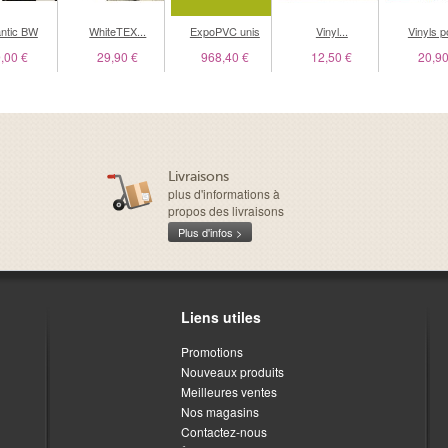
antic BW
WhiteTEX...
ExpoPVC unis
Vinyl...
Vinyls po
,00 €
29,90 €
968,40 €
12,50 €
20,90
Livraisons
plus d'informations à
propos des livraisons
Plus d'infos >
Liens utiles
Promotions
Nouveaux produits
Meilleures ventes
Nos magasins
Contactez-nous