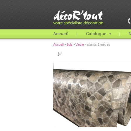
Accueil
Catalogue
N
Accueil
>
Sols
>
Vinyle
>
atlantic 2 mètres