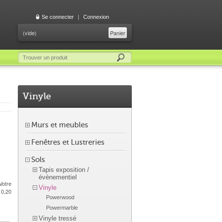
Se connecter
|
Connexion
(vide)
Panier
Vinyle
Murs et meubles
Fenêtres et Lustreries
Sols
Tapis exposition /
évènementiel
Votre
Vinyle
e
0,20
Powerwood
Powermarble
Vinyle tressé