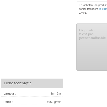
En achetant ce produi
panier totalisera
2
poin
0,40 €
.
Ce produit
n'est pas
personnalisable.
Fiche technique
Largeur
:
4m - 5m
Poids
:
1950 gr/m²