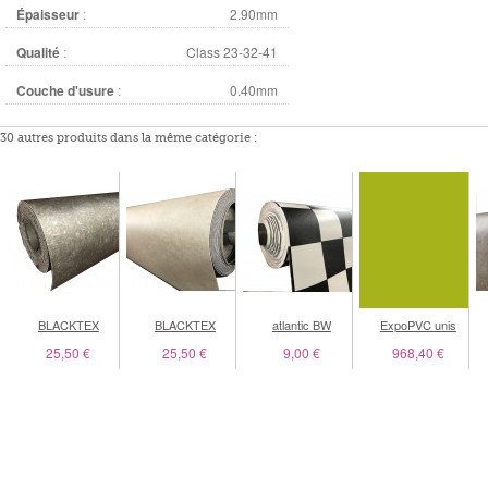
Épaisseur
:
2.90mm
Qualité
:
Class 23-32-41
Couche d'usure
:
0.40mm
30 autres produits dans la même catégorie :
BLACKTEX
BLACKTEX
atlantic BW
ExpoPVC unis
25,50 €
25,50 €
9,00 €
968,40 €