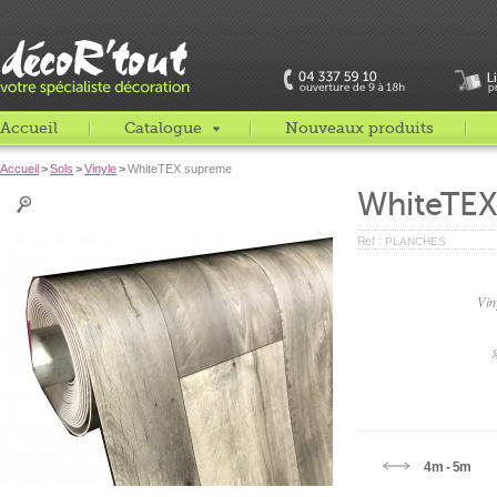
Accueil
Catalogue
Nouveaux produits
Accueil
>
Sols
>
Vinyle
>
WhiteTEX supreme
WhiteTEX
Ref :
PLANCHES
Vin
4m - 5m