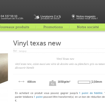
ouveaux produits
Promotions
Notre société
Vinyl texas new
Ref :
tanguy
Vinyl Texas new
vinyl texas new, existe aussi une série de dessins unis ou planchers gris ou natur
découvrir bientôt
400cm
1650gr/m²
2,50mm
En achetant ce produit vous pouvez gagner jusqu'à
. 
1
point de fidélité
panier totalisera
pouvant être transformé(s) en un bon de réduction d
1
point
€
.