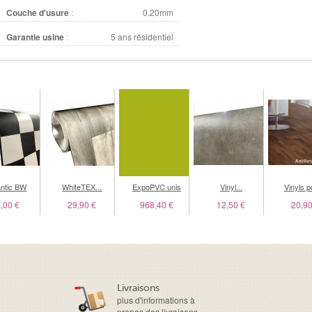
Couche d'usure
:
0.20mm
Garantie usine
:
5 ans résidentiel
antic BW
WhiteTEX...
ExpoPVC unis
Vinyl...
Vinyls po
,00 €
29,90 €
968,40 €
12,50 €
20,90
Livraisons
plus d'informations à
propos des livraisons