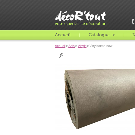
Accueil
Catalogue
N
Accueil
>
Sols
>
Vinyle
>
Vinyl texas new