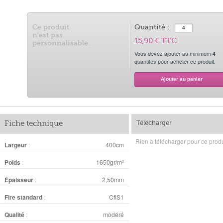
Ce produit
Quantité :
n'est pas
15,90 €
TTC
personnalisable.
Vous devez ajouter au minimum
4
quantités pour acheter ce produit.
Fiche technique
Télécharger
Rien à télécharger pour ce produ
Largeur
:
400cm
Poids
:
1650gr/m²
Épaisseur
:
2,50mm
Fire standard
:
CflS1
Qualité
:
modéré