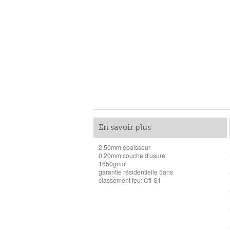
En savoir plus
2.50mm épaisseur
0.20mm couche d'usure
1650gr/m²
garantie résidentielle 5ans
classement feu: Cfl-S1