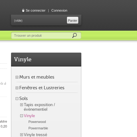
Se connecter
|
Connexion
(vide)
Panier
Vinyle
Murs et meubles
els à
Fenêtres et Lustreries
Sols
Tapis exposition /
évènementiel
Vinyle
Votre
Powerwood
e
0,20
Powermarble
Vinyle tressé