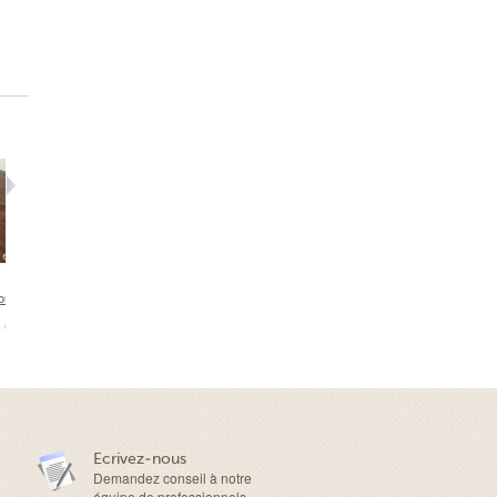
ur...
BORA Vinyls...
SEYCHELLES...
REUNION...
GALAPAGOS.
 €
23,90 €
17,90 €
23,90 €
24,90 €
Ecrivez-nous
Demandez conseil à notre
équipe de professionnels.