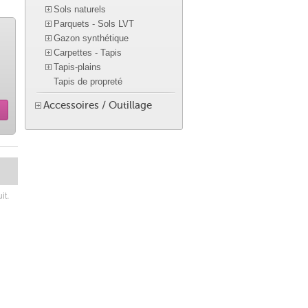
Sols naturels
Parquets - Sols LVT
Gazon synthétique
Carpettes - Tapis
Tapis-plains
Tapis de propreté
Accessoires / Outillage
it.