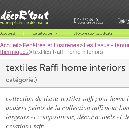
Accueil
Catalogue
Nouveaux produits
Accueil
>
Fenêtres et Lustreries
>
Les tissus - tentu
thermiques
>
textiles Raffi home interiors
textiles Raffi home interiors
catégorie.)
collection de tissus textiles raffi pour home
papiers peints de la collection raffi pour ho
largeurs et compositions, décor actuels et d
créations raffi