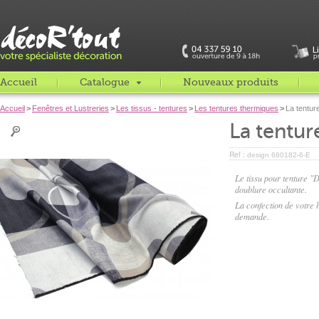
Accueil
Catalogue
Nouveaux produits
Accueil
>
Fenêtres et Lustreries
>
Les tissus - tentures
>
Les tentures thermiques
>
La tentur
La tentur
Ref :
design 680182-6-E
Le tissu pour tenture "D
doublure occultante.
La confection de votre h
demande.