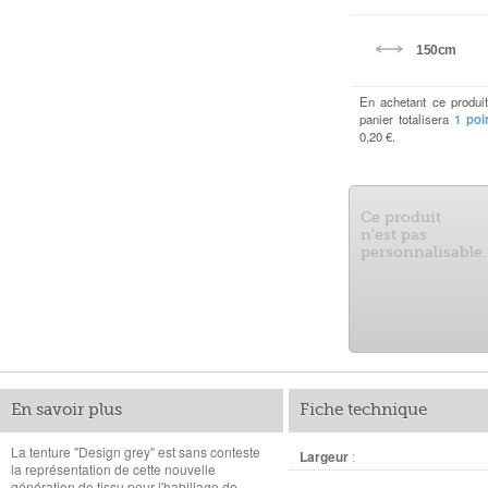
150cm
En achetant ce produi
panier totalisera
1
poi
0,20 €
.
Ce produit
n'est pas
personnalisable.
En savoir plus
Fiche technique
La tenture "Design grey" est sans conteste
Largeur
:
la représentation de cette nouvelle
génération de tissu pour l'habillage de