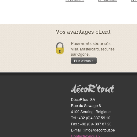
Vos avantages client
Paiements sécurisés
Visa, Mastercard, sécurisé
par Ogone.
Plus d'infos >
DécoR'tout SA
Rue du Sewage 8
4100
Seraing
-
Belgique
Tél :
+32 (0)4 337 59 10
Fax
:
+32 (0)4 337 87 20
E-mail
:
info@decortout.be
Contactez-nous >