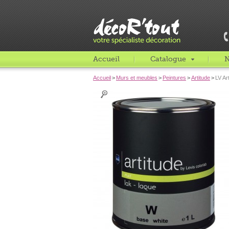
Accueil
Catalogue
N
Accueil
>
Murs et meubles
>
Peintures
>
Artitude
>
LV Ar