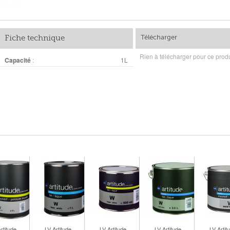
Fiche technique
Télécharger
Rien à télécharger pour ce produ
Capacité
:
1L
rtitude...
LV Artitude...
LV Artitude...
LV Artitude...
LV Artitu