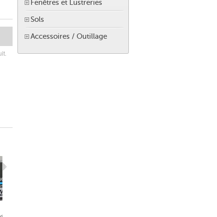
Fenêtres et Lustreries
Sols
Accessoires / Outillage
it.
de...
LV Artitude...
LV Artitude...
LV Artitude...
LV Artitude..