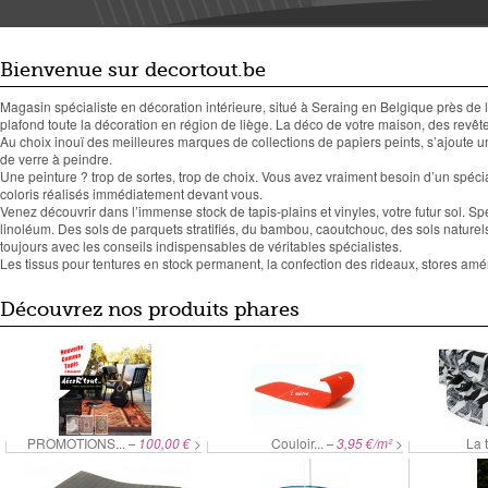
Bienvenue sur decortout.be
Magasin spécialiste en décoration intérieure, situé à Seraing en Belgique près de 
plafond toute la décoration en région de liège. La déco de votre maison, des revê
Au choix inouï des meilleures marques de collections de papiers peints, s’ajoute un
de verre à peindre.
Une peinture ? trop de sortes, trop de choix. Vous avez vraiment besoin d’un spéci
coloris réalisés immédiatement devant vous.
Venez découvrir dans l’immense stock de tapis-plains et vinyles, votre futur sol.
linoléum. Des sols de parquets stratifiés, du bambou, caoutchouc, des sols naturels 
toujours avec les conseils indispensables de véritables spécialistes.
Les tissus pour tentures en stock permanent, la confection des rideaux, stores am
Découvrez nos produits phares
PROMOTIONS...
100,00 €
>
Couloir...
3,95 €/m²
>
La t
–
–