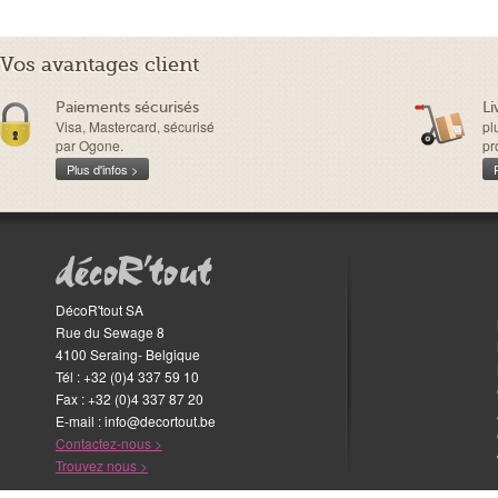
Vos avantages client
Paiements sécurisés
Li
Visa, Mastercard, sécurisé
pl
par Ogone.
pr
Plus d'infos >
DécoR'tout SA
Rue du Sewage 8
4100
Seraing
-
Belgique
Tél :
+32 (0)4 337 59 10
Fax
:
+32 (0)4 337 87 20
E-mail
:
info@decortout.be
Contactez-nous >
Trouvez nous >