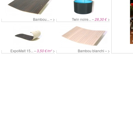
Bambou...
>
Twin noire...
28,30 €
>
–
–
ExpoMalt 15...
3,50 €/m²
>
Bambou blanchi
>
–
–